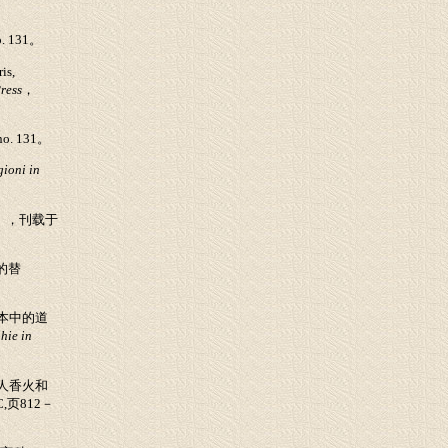
o. 131
。
ris,
Press
，
no. 131
。
gioni in
），刊载于
的替
本中的道
hie in
人香火和
C,
页
812
－