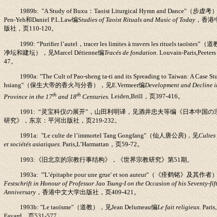
1989b: "A Study of Buxu
：
Taoist Liturgical Hymn and Dance"
（步虚考
Pen-Yeh
和
Daniel P.L.Law
编
Studies of Taoist Rituals and Music of Today
，香港
版社，页
110-120
。
1990: “Purifier l’autel
，
tracer les limites à travers les rituels taoïstes”
（道
净坛和建坛），见
Marcel Détienne
编
Tracés de fondation.
Louvain-Paris
,
Peeters
47
。
1990a: "The Cult of Pao-sheng ta-ti and its Spreading to Taiwan: A Case St
hsiang"
（保生大帝的香火与分香），见
E.Vermeer
编
Development and Decline i
th
th
Province in the 17
and 18
Centuries.
Leiden
,
Brill
，页
397-416
。
1991: “
灵宝科仪の展开
”
，山田利明译，见酒井忠夫等编《日本中国の
研究》，东京：平河出版社，页
219-232
。
1991a: "Le culte de l’immortel Tang Gongfang"
（仙人唐公房
)
，见
Cultes
et sociétés asiatiques
. Paris
,
L’Harmattan
，页
59-72
。
1993:
《旧北京的宗教行事结构》，《世界宗教研究》第
51
期。
1993a: "'L’épitaphe pour une grue' et son auteur"
（《痊鹤铭》及其作者
Festschrift in Honour of Professor Jao Tsung-I on the Occasion of his Seventy-fif
Anniversary
，香港中文大学出版社，页
409-421
。
1993b: "Le taoïsme"
（道教），见
Jean Delumeau
编
Le fait religieux.
Paris
,
Fayard
，
页
531-577
。