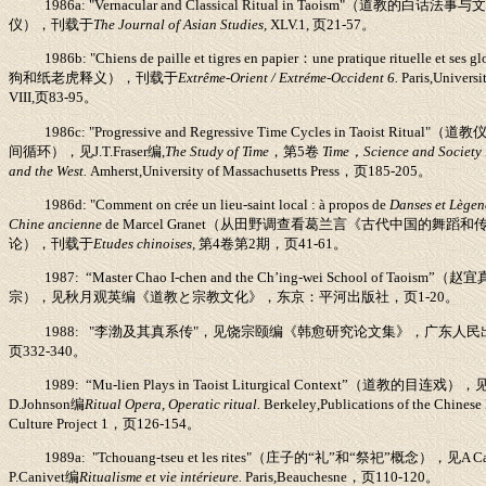
1986a: "Vernacular and Classical Ritual in Taoism"
（道教的白话法事与
仪），刊载于
The Journal of Asian Studies,
XLV.1,
页
21-57
。
1986b: "Chiens de paille et tigres en papier
：
une pratique rituelle et ses gl
狗和纸老虎释义），刊载于
Extrême-Orient / Extréme-Occident 6.
Paris
,
Universit
VIII
,
页
83-95
。
1986c: "Progressive and Regressive Time Cycles in Taoist Ritual"
（道教
间循环），见
J.T.Fraser
编
,
The Study of Time
，第
5
卷
Time
，
Science and Society
and the West.
Amherst
,
University of Massachusetts Press
，页
185-205
。
1986d: "Comment on crée un lieu-saint local : à propos de
Danses et Lègen
Chine ancienne
de Marcel Granet
（从田野调查看葛兰言《古代中国的舞蹈和
论），刊载于
Etudes chinoises,
第
4
卷第
2
期，页
41-61
。
1987: “Master Chao I-chen and the Ch’ing-wei School of Taoism”
（赵宜
宗），见秋月观英编《道教と宗教文化》，东京：平河出版社，页
1-20
。
1988: "
李渤及其真系传
"
，见饶宗颐编《韩愈研究论文集》，广东人民
页
332-340
。
1989: “Mu-lien Plays in Taoist Liturgical Context”
（道教的目连戏），
D.Johnson
编
Ritual Opera, Operatic ritual.
Berkeley
,
Publications of the Chinese
Culture Project 1
，页
126-154
。
1989a: "Tchouang-tseu et les rites"
（庄子的
“
礼
”
和
“
祭祀
”
概念），见
A C
P.Canivet
编
Ritualisme et vie intérieure.
Paris
,
Beauchesne
，页
110-120
。