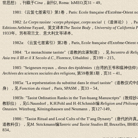
世思想），刊载于
Cina
，副刊
2, Roma: IsMEO,
页
31
－
49
。
1981:
《云笈七签索引》第
1
卷，
Paris: Ecole française d'Extrême-Orient n
1982:
Le Corps taoïste :-corps physique, corps social
（《道体论》），
Pa
Editions Arthème Fayard
。英文译本
The Taoist Body
，
University of California 
1933
年。另有荷兰文、意大利文等译本。
1982a:
《云笈七签索引》第
2
卷，
Paris, Ecole française d'Extrême-Orient 
1984: "Le monachisme taoïste"
（道教的出家制度），见
Incontro di Reli
Asia tra il III et il X Secolo d.C.,
Florence, Urbaldini
，页
199
－
215
。
1985: "Seigneurs royaux
，
dieux des épidémies
（台湾的王爷和瘟神信仰
Archives des sciences sociales des religions,
第
59
卷第
1
期，页
31
－
41
。
1985a: "La représentation du substitut dans le rituel taoïste"
（道教仪式中
身），见
Fonction du rituel
，
Paris, SPASM
，页
33
－
54
。
1985b: "Taoist Ordination Ranks in the Tun-huang Manuscripts"
（敦煌抄
教职位），见
G.Naundorf
，
K.H.Pohl and H.-H.Schmidt
编
Religion und Philosop
Ostasien.
Würzburg, Köningshausen und Neumann
，页
127-149
。
1986:: "Taoist Ritual and Local Cults of the T’ang Dynasty"
（唐代的许真
道教科仪），见
M. Strickmann
编
Tantric and Taoist Studies III,
Bruxelles, IBHE
834
。