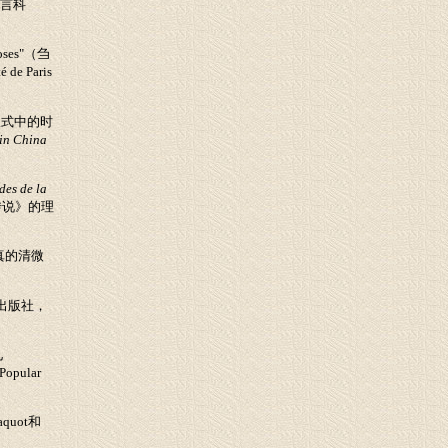
文言科
oses"
（刍
é de Paris
仪式中的时
 in China
des de la
传说》的理
真的清微
出版社，
见
 Popular
aquot
和