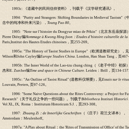
1993c:
《道藏中的民间信仰资料》，刊载于《汉学研究通讯》。
1994: "Purity and Strangers: Shifting Boundaries in Medieval Taoism"
（
念中的纯净和外来污染），
Toung Pao 80
。
1995: "Note sur l’histoire du Dongyue miao de Pékin"
（北京东岳庙探源
Pierre Diény
编
Hommage à Kwong Hing foon
：
Etudes d’histoire culturelle de la
Paris
,
Institut des Hautes Etudes chinoises
，页
255-269
。
1995a: "The History of Taoist Studies in Europe"
（欧洲道教研究史），
Wilson
和
John Cayley
编
Europe Studies China
. London, Han Shan Tang
，页
467
1995b: The Inner World of the Lao-tzu chung ching
（《老子中经》初探
杰和
E. Zurcher
编
Time and space in Chinese Culture.
Leiden
：
Brill
，页
134-157
1995c: "An Outline of Taoist Ritual"
(
道教科仪纲要
)
，见
Essais sur le ritu
Louvain, Peeters
,
页
97-126
。
1996: "Some Naive Questions about the Rites Controversy: a Project for Fu
Research"
（关于礼仪之争的一些问题）。刊载于
Bibliotheca Instituti Historici 
Vol.XL, IX, Roma
：
Institutum Historicum S.J.
，页
293-308
。
1997:
Zhuang Zi
：
de Innerlijke Geschriften
（《庄子》荷兰文译本），
Amsterdam
：
Meulenhoff
。
1997a: "A Play about Ritual
：
the 'Rites of Transmission of Office' of the Ta