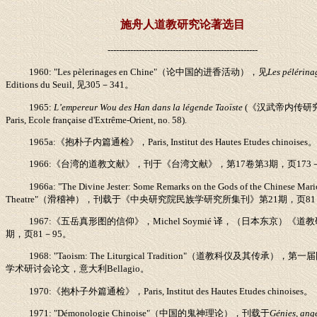
施舟人道教研究论著选目
-----------------------------------------------------
1960: "Les
pèlerinages
en Chine"
（论中国的进香活动），见
Les pélérina
Editions du Seuil,
见
305
－
341
。
1965:
L’empereur Wou des Han dans la légende Taoïste
(
《汉武帝内传研
Paris, Ecole française d'Extrême-Orient, no. 58).
1965a:
《抱朴子内篇通检》，
Paris, Institut des Hautes Etudes chinoises
1966:
《台湾的道教文献》，刊于《台湾文献》，第
17
卷第
3
期，页
173
1966a: "The Divine Jester: Some Remarks on the Gods of the Chinese Mari
Theatre"
（滑稽神），刊载于《中央研究院民族学研究所集刊》第
21
期，页
81
1967:
《五岳真形图的信仰》，
Michel Soymié
译，（日本东京）《道教
期，页
81
－
95
。
1968: "Taoism: The Liturgical Tradition"
（道教科仪及其传承），第一届
学术研讨会论文，意大利
Bellagio
。
1970:
《抱朴子外篇通检》，
Paris, Institut des Hautes Etudes chinoises
。
1971: "Démonologie Chinoise"
（中国的鬼神理论），刊载于
Génies, ange