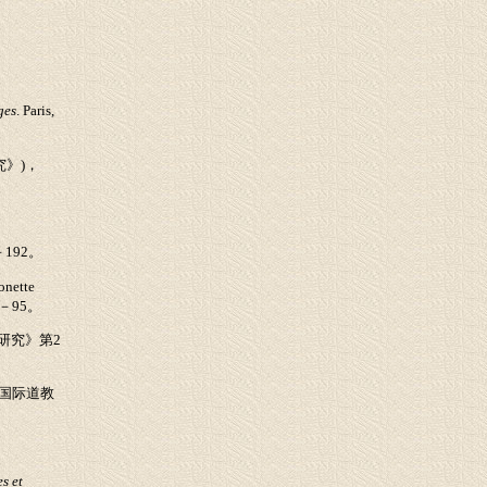
ges
. Paris,
究》
)
，
。
－
192
。
onette
－
95
。
研究》第
2
国际道教
s et