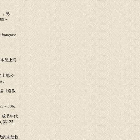
），见
09
－
e française
编本见上海
的土地公
ss
。
编《道教
55
－
386
。
》成书年代
s,
第
125
代的末劫救