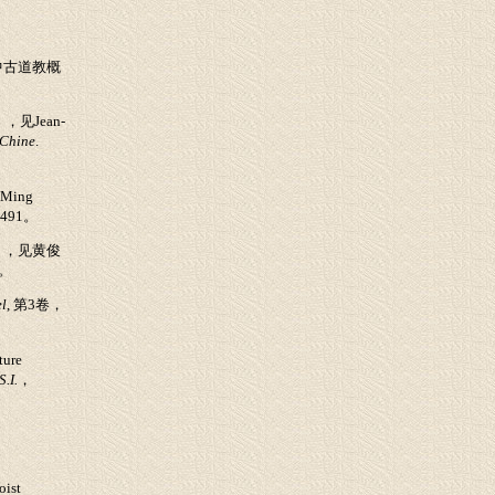
中古道教概
），见
Jean-
 Chine
.
见
Ming
-491
。
），见黄俊
。
el
,
第
3
卷，
ture
S.I.
，
oist