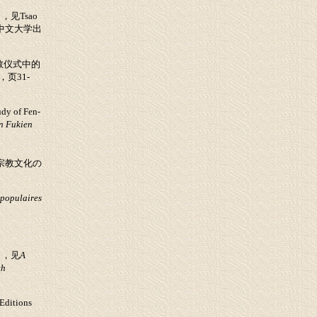
），见
Tsao
中文大学出
教仪式中的
，页
31-
udy of Fen
-
n Fukien
宗教文化の
 populaires
），见
A
th
Editions