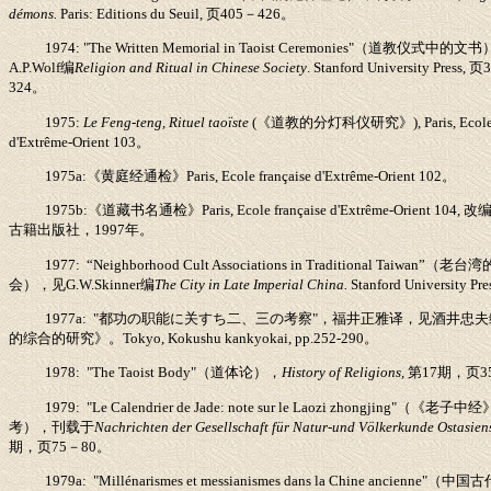
démons.
Paris: Editions du Seuil,
页
405
－
426
。
1974: "The Written Memorial in Taoist Ceremonies"
（道教仪式中的文书
A.P.Wolf
编
Religion and Ritual in Chinese Society
. Stanford University Press,
页
3
324
。
1975:
Le Feng-teng, Rituel taoïste
(
《道教的分灯科仪研究》
), Paris, Ecol
d'Extrême-Orient 103
。
1975a:
《黄庭经通检》
Paris, Ecole française d'Extrême-Orient 102
。
1975b:
《道藏书名通检》
Paris, Ecole française d'Extrême-Orient 104,
改
古籍出版社，
1997
年。
1977: “Neighborhood Cult Associations in Traditional Taiwan”
（老台湾
会），见
G.W.Skinner
编
The City in Late Imperial China.
Stanford University Pre
1977a: "
都功の职能に关すち二、三の考察
"
，福井正雅
译
，见酒井忠夫
的综合的研究》。
Tokyo, Kokushu kankyokai, pp.252-290
。
1978: "The Taoist Body"
（道体论），
History of Religions,
第
17
期，页
3
1979: "Le Calendrier de Jade: note sur le Laozi zhongjing"
（《老子中经
考），刊载于
Nachrichten der Gesellschaft für Natur-und Völkerkunde Ostasien
期，页
75
－
80
。
1979a: "Millénarismes et messianismes dans la Chine ancienne"
（中国古