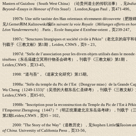
Masters of Guizhou
（
South West China
）（论贵州道士的传职法事），见
Indi
Beyond
--
Essays in Honour of Frits Staal
）
. London
,
Kegan Paul
，页
471-496
。
1997b: Une stèle taoïste des Han orientaux récemment découverte
（肥致
见
J.Gernet
和
M.Kalinowski
编
En suivant la voie Royale
（
Mélanges offerts en h
Léon Vandermeersch
）
. Paris
，
Ecole française d Extrême-orient
，页
239-247
。
1997c: "Structures liturgiques et société civile à Pékin"
（老北京的庙宇和
刊载于《三教文献》第
1
期，
Leiden
,
CNWS
，页
9
－
23
。
1997d: "Stéle de l’association pour les divers objets utilisés dans le monde
ténèbres
（东岳庙建立冥用什物圣会碑考），刊载于《三教文献》第
1
期，
Leiden
,
CNWS
，页
33-45
。
1998:
“
道与吾
”
，《道家文化研究》第
15
期。
1998a: "Stéle du temple du Pic de l’Est
（
Dongyue miao
）
de la Grande Cap
Wu Cheng
（
1249-1333)"
（吴澄的大都东岳仁圣碑考），刊载于《三教文献》
Leiden
,
CNWS
，页
85-93
。
1998b: "Inscription pour la reconstruction du Temple du Pic de l’Est à Péki
I’Empereur Zhengtong
（
1447
）
"
（明正统重建北京东岳庙考碑），刊载于（
第
2
期
Leiden
,
CNWS
，页
95
－
102
。
2000: "The Story of the Way"
（道教历史），见
Stephen Little
编
Taoism an
of China.
University of California Press
，页
33-56
。