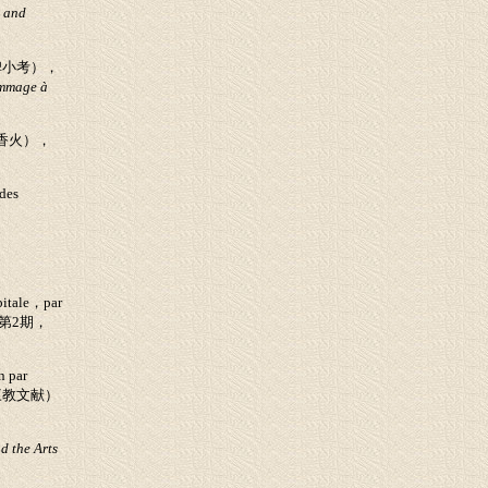
a and
碑小考），
ommage à
香火），
 des
itale
，
par
第
2
期，
n par
三教文献）
d the Arts